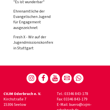
"Es ist wunderbar"
Ehrenamtliche der
Evangelischen Jugend
für Engagement
ausgezeichnet
Fresh X - Wir auf der
Jugendmissionskonferenz
in Stuttgart
CVJM Oderbruch e. V.
Tel.: 03346 843-178
Kirchstraße 7
Fax: 03346 843-179
15306 Seelow
E-Mail: buero@cvjm-
oderbruch.de