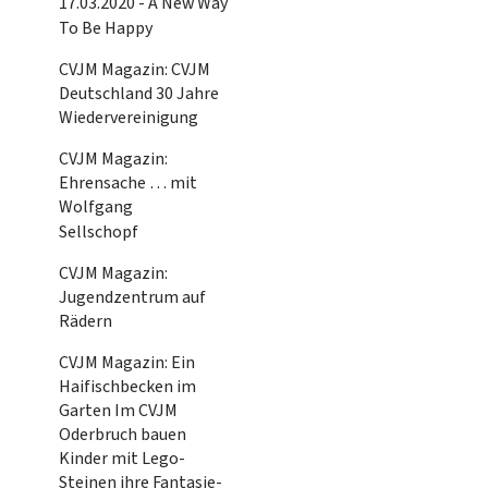
17.03.2020 - A New Way
To Be Happy
CVJM Magazin: CVJM
Deutschland 30 Jahre
Wiedervereinigung
CVJM Magazin:
Ehrensache … mit
Wolfgang
Sellschopf
CVJM Magazin:
Jugendzentrum auf
Rädern
CVJM Magazin: Ein
Haifischbecken im
Garten Im CVJM
Oderbruch bauen
Kinder mit Lego-
Steinen ihre Fantasie-