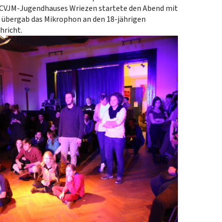
es CVJM-Jugendhauses Wriezen startete den Abend mit
 übergab das Mikrophon an den 18-jährigen
hricht.